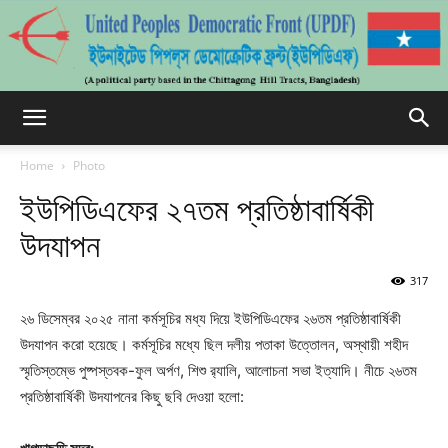
UPDFCHT
Home
Photo
ইউপিডিএফের ২৭তম প্রতিষ্ঠাবার্ষিকী
উদযাপন
317
২৬ ডিসেম্বর ২০২৫ নানা কর্মসূচির মধ্য দিয়ে ইউপিডিএফের ২৬তম প্রতিষ্ঠাবার্ষিকী
উদযাপন করো হয়েছে। কর্মসূচির মধ্যে ছিল দলীয় পতাকা উত্তোলন, অস্থায়ী শহীদ
স্মৃতিস্তম্ভে পুষ্পস্তবক-ফুল অর্পণ, শিশু র‌্যালি, আলোচনা সভা ইত্যাদি। নীচে ২৬তম
প্রতিষ্ঠাবার্ষিকী উদযাপনের কিছু ছবি দেওয়া হলো: