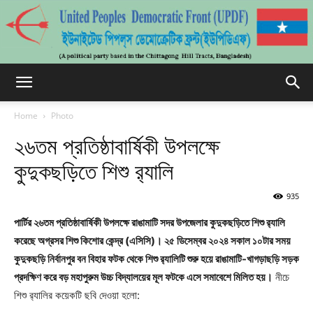
UPDFCHT
Home
Photo
২৬তম প্রতিষ্ঠাবার্ষিকী উপলক্ষে
কুদুকছড়িতে শিশু র‌্যালি
935
পার্টির ২৬তম প্রতিষ্ঠাবার্ষিকী উপলক্ষে রাঙামাটি সদর উপজেলার কুদুকছড়িতে শিশু র‌্যালি
করেছে অগ্রসর শিশু কিশোর কেন্দ্র (এসিসি)। ২৫ ডিসেম্বর ২০২৪ সকাল ১০টার সময়
কুদুকছড়ি নির্বানপুর বন বিহার ফটক থেকে শিশু র‌্যালিটি শুরু হয়ে রাঙামাটি-খাগড়াছড়ি সড়ক
প্রদক্ষিণ করে বড় মহাপুরুম উচ্চ বিদ্যালয়ের মূল ফটকে এসে সমাবেশে মিলিত হয়।
নীচে
শিশু র‌্যালির কয়েকটি ছবি দেওয়া হলো: